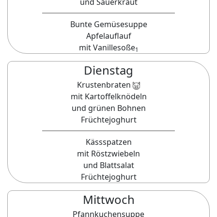
und Sauerkraut
Bunte Gemüsesuppe
Apfelauflauf
mit Vanillesoße
1
Dienstag
Krustenbraten
mit Kartoffelknödeln
und grünen Bohnen
Früchtejoghurt
Kässspatzen
mit Röstzwiebeln
und Blattsalat
Früchtejoghurt
Mittwoch
Pfannkuchensuppe