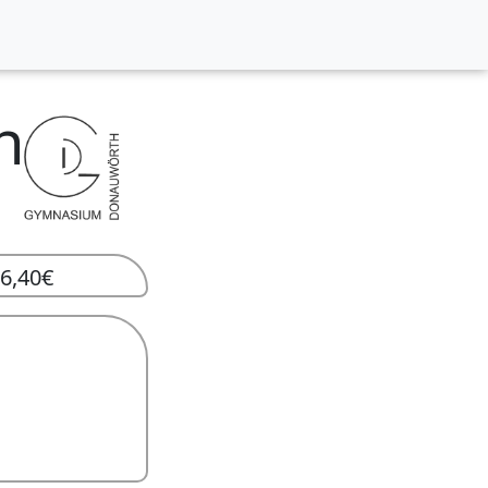
n
r
6,40
€